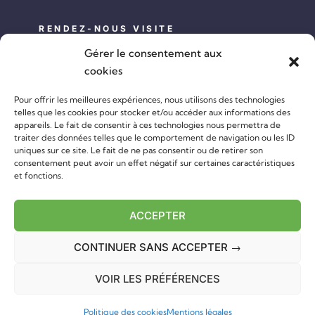
RENDEZ-NOUS VISITE
Gérer le consentement aux
Adresse :
Sousceyrac-en-Quercy 46190 (France)
cookies
Horaires :
du lundi au samedi de 9:00 h à 18:00 h
Pour offrir les meilleures expériences, nous utilisons des technologies
telles que les cookies pour stocker et/ou accéder aux informations des
appareils. Le fait de consentir à ces technologies nous permettra de
traiter des données telles que le comportement de navigation ou les ID
Construire avec nous
uniques sur ce site. Le fait de ne pas consentir ou de retirer son
consentement peut avoir un effet négatif sur certaines caractéristiques
SUIVEZ-NOUS
et fonctions.
ACCEPTER
CONTINUER SANS ACCEPTER →
©
2026 CONSTRUIS TA NATURE |
Mentions légales
|
Politique des
VOIR LES PRÉFÉRENCES
cookies
|
Plan du site
| Webdesign :
Politique des cookies
Mentions légales