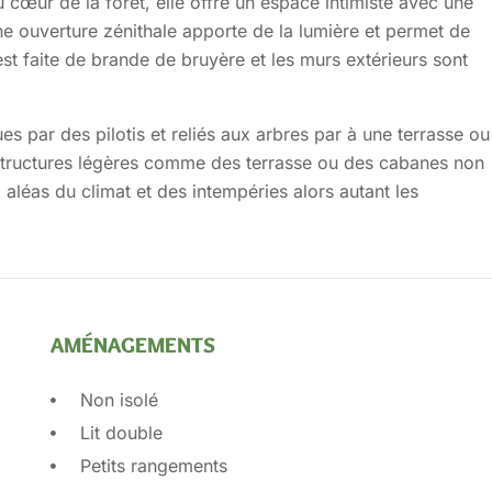
au
cœur de la forêt, elle offre un espace intimiste avec une
ne ouverture zénithale apporte de la lumière et permet de
 est faite de brande de bruyère et les murs extérieurs sont
s par des pilotis et reliés aux arbres par à une terrasse ou
 structures légères comme des terrasse ou des cabanes non
 aléas du climat et des intempéries alors autant les
AMÉNAGEMENTS
Non isolé
Lit double
Petits rangements