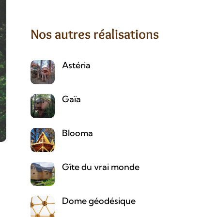
Nos autres réalisations
Astéria
Gaïa
Blooma
Gîte du vrai monde
Dome géodésique