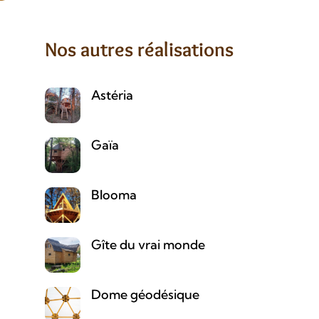
Nos autres réalisations
Astéria
Gaïa
Blooma
Gîte du vrai monde
Dome géodésique