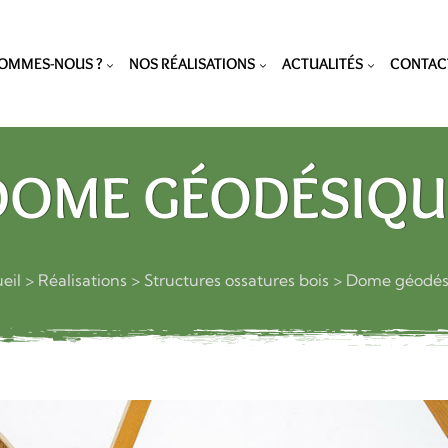
SOMMES-NOUS ?
NOS RÉALISATIONS
ACTUALITÉS
CONTAC
DOME GÉODÉSIQU
eil
>
Réalisations
>
Structures ossatures bois
>
Dome géodés