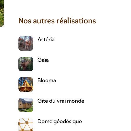
Nos autres réalisations
Astéria
Gaïa
Blooma
Gîte du vrai monde
Dome géodésique