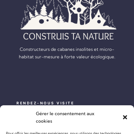
Constructeurs de cabanes insolites et micro-
habitat sur-mesure à forte valeur écologique.
RENDEZ-NOUS VISITE
Gérer le consentement aux
Adresse :
Sousceyrac-en-Quercy 46190 (France)
cookies
Horaires :
du lundi au samedi de 9:00 h à 18:00 h
Pour offrir les meilleures expériences, nous utilisons des technologies